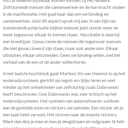
Als
De Anderen
bij elkaar komen vormen zij
Het Netwerk
.
Zelfsturende mensen die samenwerken en de hun kracht vinden
in de manifestatie. Het gaat haar dan om verbinding en
samenwerken. Juist dit aspect sprak mij aan. In een tijd van
toenemende polarisatie blijken mensen juist steeds meer en
meer tegenover elkaar te komen staan. Vaccinatie is daarbij
een breekijzer. Gevaccineerde mensen die tegenover mensen
die niet gevaccineerd zijn staan, maar ook andersom. Elkaar
uitsluiten, elkaar uitschelden. Geen verbinding willen, niet het
verhaal van de een of de ander willen horen.
In het laatste hoofdstuk gaat Marloes Vis van Heemst in op het
onderwijssysteem, gericht op regels en rijtjes leren en veel
minder op het ontwikkelen van zelfsturing zoals Dabrowski
heeft beschreven. Ook Dabrowski was zeer kritisch op het
onderwijssysteem. Het systeem van automatiseren, voldoen
aan de gestelde eisen en stickers verzamelen. Een sticker als je
een taak hebt vervuld. Het streven naar de meeste stickers.
Want dan doe je mee en ben je deugdzaam en volgzaam. Ik heb