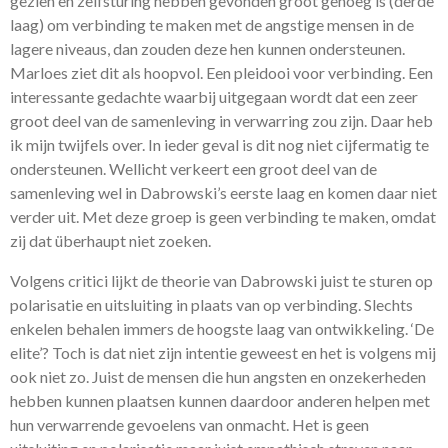
gezien en zelfsturing hebben gevonden groot genoeg is (derde
laag) om verbinding te maken met de angstige mensen in de
lagere niveaus, dan zouden deze hen kunnen ondersteunen.
Marloes ziet dit als hoopvol. Een pleidooi voor verbinding. Een
interessante gedachte waarbij uitgegaan wordt dat een zeer
groot deel van de samenleving in verwarring zou zijn. Daar heb
ik mijn twijfels over. In ieder geval is dit nog niet cijfermatig te
ondersteunen. Wellicht verkeert een groot deel van de
samenleving wel in Dabrowski’s eerste laag en komen daar niet
verder uit. Met deze groep is geen verbinding te maken, omdat
zij dat überhaupt niet zoeken.
Volgens critici lijkt de theorie van Dabrowski juist te sturen op
polarisatie en uitsluiting in plaats van op verbinding. Slechts
enkelen behalen immers de hoogste laag van ontwikkeling. ‘De
elite’? Toch is dat niet zijn intentie geweest en het is volgens mij
ook niet zo. Juist de mensen die hun angsten en onzekerheden
hebben kunnen plaatsen kunnen daardoor anderen helpen met
hun verwarrende gevoelens van onmacht. Het is geen