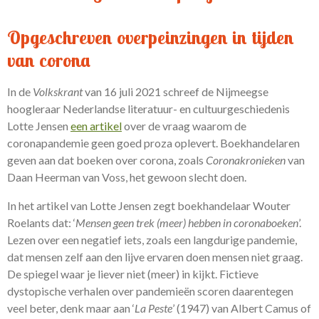
Opgeschreven overpeinzingen in tijden
van corona
In de
Volkskrant
van 16 juli 2021 schreef de Nijmeegse
hoogleraar Nederlandse literatuur- en cultuurgeschiedenis
Lotte Jensen
een artikel
over de vraag waarom de
coronapandemie geen goed proza oplevert. Boekhandelaren
geven aan dat boeken over corona, zoals
Coronakronieken
van
Daan Heerman van Voss, het gewoon slecht doen.
In het artikel van Lotte Jensen zegt boekhandelaar Wouter
Roelants dat: ‘
Mensen geen trek (meer) hebben in coronaboeken
’.
Lezen over een negatief iets, zoals een langdurige pandemie,
dat mensen zelf aan den lijve ervaren doen mensen niet graag.
De spiegel waar je liever niet (meer) in kijkt. Fictieve
dystopische verhalen over pandemieën scoren daarentegen
veel beter, denk maar aan ‘
La Peste
’ (1947) van Albert Camus of