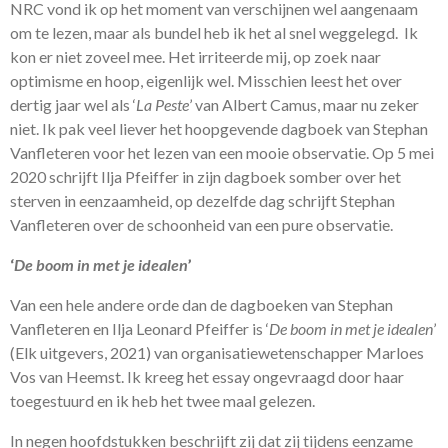
NRC vond ik op het moment van verschijnen wel aangenaam
om te lezen, maar als bundel heb ik het al snel weggelegd. Ik
kon er niet zoveel mee. Het irriteerde mij, op zoek naar
optimisme en hoop, eigenlijk wel. Misschien leest het over
dertig jaar wel als ‘
La Peste
’ van Albert Camus, maar nu zeker
niet. Ik pak veel liever het hoopgevende dagboek van Stephan
Vanfleteren voor het lezen van een mooie observatie. Op 5 mei
2020 schrijft Ilja Pfeiffer in zijn dagboek somber over het
sterven in eenzaamheid, op dezelfde dag schrijft Stephan
Vanfleteren over de schoonheid van een pure observatie.
‘
De boom in met je idealen
’
Van een hele andere orde dan de dagboeken van Stephan
Vanfleteren en Ilja Leonard Pfeiffer is ‘
De boom in met je idealen
’
(Elk uitgevers, 2021) van organisatiewetenschapper Marloes
Vos van Heemst. Ik kreeg het essay ongevraagd door haar
toegestuurd en ik heb het twee maal gelezen.
In negen hoofdstukken beschrijft zij dat zij tijdens eenzame