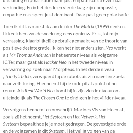
uitsluiting en polarisatie maar juist empathisch streven naar
verbinding. En in het derde en vierde laag zijn compassie,
empathie en respect juist dominant. Daar past geen polarisatie.
Toen ik dit las moest ik aan de film
The Matrix
(1999) denken.
Ik keek hem van de week nog eens opnieuw. Er is, tot mijn
verrassing, klaarblijkelijk gebruik gemaakt van de theorie van
positieve desintegratie. Ik kan het niet anders zien.
Neo
werkt
als
Mr Thomas Anderson
in het eerste niveau als volgzame
ICTer, maar gaat als
Hacker Neo
in het tweede niveau in
verwarring op zoek naar Morpheus. In het derde niveau
,
Trinity’s bitch
, verwijderd hij de robots uit zijn navel en zoekt
naar zelfsturing. Hier neemt hij de rode pil als point of no
return. Als
Real World Neo
komt hij in zijn vierde niveau om
uiteindelijk als
The Chosen One
te eindigen in het vijfde niveau.
Vervolgens benoemt en omschrijft Marloes Vis van Heemst,
zoals zij het noemt,
Het Systeem
en
Het Netwerk
.
Het
Systeem
bepaalt hoe je je moet gedragen. De gevestigde orde
en de volgzamen in dit
Systeem
. Het veilig volgen van de