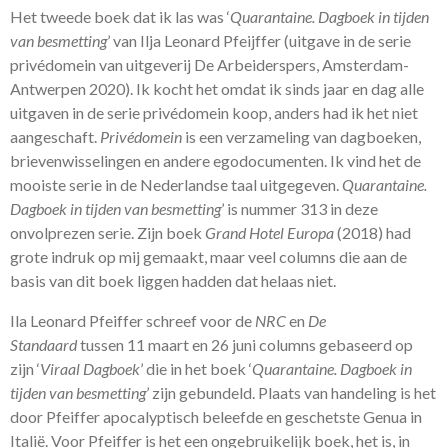
Het tweede boek dat ik las was ‘
Quarantaine. Dagboek in tijden
van besmetting
’ van Ilja Leonard Pfeijffer (uitgave in de serie
privédomein van uitgeverij De Arbeiderspers, Amsterdam-
Antwerpen 2020). Ik kocht het omdat ik sinds jaar en dag alle
uitgaven in de serie privédomein koop, anders had ik het niet
aangeschaft.
Privédomein
is een verzameling van dagboeken,
brievenwisselingen en andere egodocumenten. Ik vind het de
mooiste serie in de Nederlandse taal uitgegeven.
Quarantaine.
Dagboek in tijden van besmetting
’ is nummer 313 in deze
onvolprezen serie. Zijn boek
Grand Hotel Europa
(2018) had
grote indruk op mij gemaakt, maar veel columns die aan de
basis van dit boek liggen hadden dat helaas niet.
Ila Leonard Pfeiffer schreef voor de
NRC
en
De
Standaard
tussen 11 maart en 26 juni columns gebaseerd op
zijn ‘
Viraal Dagboek
’ die in het boek ‘
Quarantaine. Dagboek in
tijden van besmetting
’ zijn gebundeld. Plaats van handeling is het
door Pfeiffer apocalyptisch beleefde en geschetste Genua in
Italië. Voor Pfeiffer is het een ongebruikelijk boek, het is, in