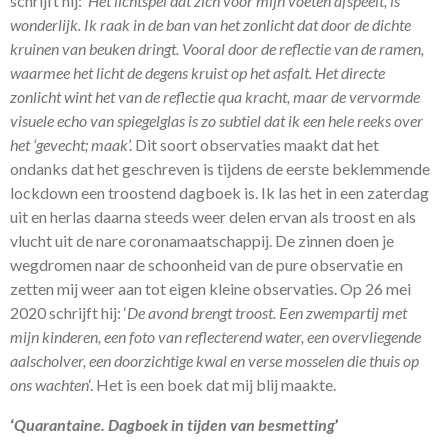
schrijft hij: ‘
Het lichtspel dat zich voor mijn voeten afspeelt, is
wonderlijk. Ik raak in de ban van het zonlicht dat door de dichte
kruinen van beuken dringt. Vooral door de reflectie van de ramen,
waarmee het licht de degens kruist op het asfalt. Het directe
zonlicht wint het van de reflectie qua kracht, maar de vervormde
visuele echo van spiegelglas is zo subtiel dat ik een hele reeks over
het ‘gevecht; maak
’. Dit soort observaties maakt dat het
ondanks dat het geschreven is tijdens de eerste beklemmende
lockdown een troostend dagboek is. Ik las het in een zaterdag
uit en herlas daarna steeds weer delen ervan als troost en als
vlucht uit de nare coronamaatschappij. De zinnen doen je
wegdromen naar de schoonheid van de pure observatie en
zetten mij weer aan tot eigen kleine observaties. Op 26 mei
2020 schrijft hij: ‘
De avond brengt troost. Een zwempartij met
mijn kinderen, een foto van reflecterend water, een overvliegende
aalscholver, een doorzichtige kwal en verse mosselen die thuis op
ons wachten
‘. Het is een boek dat mij blij maakte.
‘
Quarantaine. Dagboek in tijden van besmetting
’