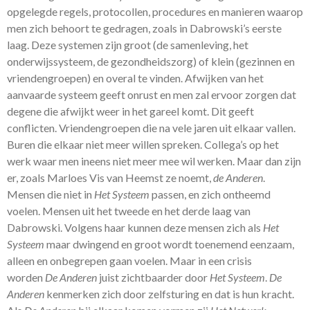
opgelegde regels, protocollen, procedures en manieren waarop
men zich behoort te gedragen, zoals in Dabrowski’s eerste
laag. Deze systemen zijn groot (de samenleving, het
onderwijssysteem, de gezondheidszorg) of klein (gezinnen en
vriendengroepen) en overal te vinden. Afwijken van het
aanvaarde systeem geeft onrust en men zal ervoor zorgen dat
degene die afwijkt weer in het gareel komt. Dit geeft
conflicten. Vriendengroepen die na vele jaren uit elkaar vallen.
Buren die elkaar niet meer willen spreken. Collega’s op het
werk waar men ineens niet meer mee wil werken. Maar dan zijn
er, zoals Marloes Vis van Heemst ze noemt,
de Anderen
.
Mensen die niet in
Het Systeem
passen, en zich ontheemd
voelen. Mensen uit het tweede en het derde laag van
Dabrowski. Volgens haar kunnen deze mensen zich als
Het
Systeem
maar dwingend en groot wordt toenemend eenzaam,
alleen en onbegrepen gaan voelen. Maar in een crisis
worden
De Anderen
juist zichtbaarder door
Het Systeem
.
De
Anderen
kenmerken zich door zelfsturing en dat is hun kracht.