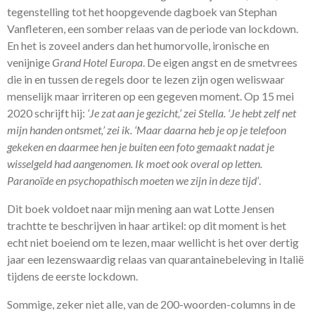
tegenstelling tot het hoopgevende dagboek van Stephan
Vanfleteren, een somber relaas van de periode van lockdown.
En het is zoveel anders dan het humorvolle, ironische en
venijnige
Grand Hotel Europa
. De eigen angst en de smetvrees
die in en tussen de regels door te lezen zijn ogen weliswaar
menselijk maar irriteren op een gegeven moment. Op 15 mei
2020 schrijft hij:
‘Je zat aan je gezicht,’ zei Stella. ‘Je hebt zelf net
mijn handen ontsmet,’ zei ik. ‘Maar daarna heb je op je telefoon
gekeken en daarmee hen je buiten een foto gemaakt nadat je
wisselgeld had aangenomen. Ik moet ook overal op letten.
Paranoïde en psychopathisch moeten we zijn in deze tijd’
.
Dit boek voldoet naar mijn mening aan wat Lotte Jensen
trachtte te beschrijven in haar artikel: op dit moment is het
echt niet boeiend om te lezen, maar wellicht is het over dertig
jaar een lezenswaardig relaas van quarantainebeleving in Italië
tijdens de eerste lockdown.
Sommige, zeker niet alle, van de 200-woorden-columns in de