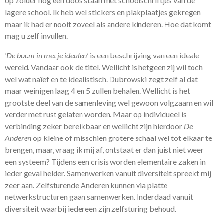
op zolder nog een doos staan met schoolschriftjes van de
lagere school. Ik heb wel stickers en plakplaatjes gekregen
maar ik had er nooit zoveel als andere kinderen. Hoe dat komt
mag u zelf invullen.
‘
De boom in met je idealen
’ is een beschrijving van een ideale
wereld. Vandaar ook de titel. Wellicht is hetgeen zij wil toch
wel wat naïef en te idealistisch. Dubrowski zegt zelf al dat
maar weinigen laag 4 en 5 zullen behalen. Wellicht is het
grootste deel van de samenleving wel gewoon volgzaam en wil
verder met rust gelaten worden. Maar op individueel is
verbinding zeker bereikbaar en wellicht zijn hierdoor
De
Anderen
op kleine of misschien grotere schaal wel tot elkaar te
brengen, maar, vraag ik mij af, ontstaat er dan juist niet weer
een systeem? Tijdens een crisis worden elementaire zaken in
ieder geval helder. Samenwerken vanuit diversiteit spreekt mij
zeer aan. Zelfsturende Anderen kunnen via platte
netwerkstructuren gaan samenwerken. Inderdaad vanuit
diversiteit waarbij iedereen zijn zelfsturing behoud.