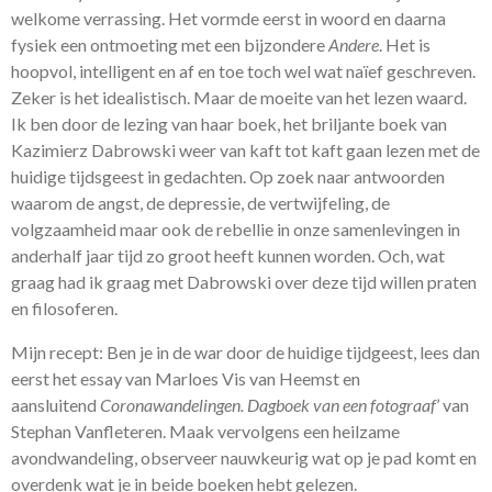
welkome verrassing. Het vormde eerst in woord en daarna
fysiek een ontmoeting met een bijzondere
Andere
. Het is
hoopvol, intelligent en af en toe toch wel wat naïef geschreven.
Zeker is het idealistisch. Maar de moeite van het lezen waard.
Ik ben door de lezing van haar boek, het briljante boek van
Kazimierz Dabrowski weer van kaft tot kaft gaan lezen met de
huidige tijdsgeest in gedachten. Op zoek naar antwoorden
waarom de angst, de depressie, de vertwijfeling, de
volgzaamheid maar ook de rebellie in onze samenlevingen in
anderhalf jaar tijd zo groot heeft kunnen worden. Och, wat
graag had ik graag met Dabrowski over deze tijd willen praten
en filosoferen.
Mijn recept: Ben je in de war door de huidige tijdgeest, lees dan
eerst het essay van Marloes Vis van Heemst en
aansluitend
Coronawandelingen. Dagboek van een fotograaf
’ van
Stephan Vanfleteren. Maak vervolgens een heilzame
avondwandeling, observeer nauwkeurig wat op je pad komt en
overdenk wat je in beide boeken hebt gelezen.