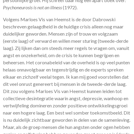
persoonlijke groei. Hij schreef daar nog een apart boek over
:
Psychoneurosis is not an illness
(1972).
Volgens Marloes Vis van Heemst is de door Dabrowski
beschreven gelaagdheid in de huidige crisis alleen nog maar
duidelijker geworden. Mensen zijn of trouw en volgzaam
(eerste laag) of verward en willen meer sturing (tweede-derde
laag). Zij lijken dan om steeds meer regels te vragen om, vanuit
angst en onzekerheid, om de crisis te kunnen begrijpen en
beheersen. Het coronabeleid van de overheid is op veel punten
helaas onnavolgbaar en tegenstrijdig en de experts spreken
elkaar en zichzelf veelal tegen. Ik kan mij goed voorstellen dat
dit veel onrust genereert bij mensen in de tweede-derde laag.
Dit zou volgens Marloes Vis van Heemst kunnen leiden tot
collectieve desintegratie waarin angst, depressie, wanhoop en
vertwijfeling domineren zonder positieve ontwikkelingsgroei
naar een hogere laag. Een best wel somber toekomstbeeld. Dit
is nu duidelijk zichtbaar geworden in delen van de samenleving.
Maar, als de groep mensen die hun angsten onder ogen hebben