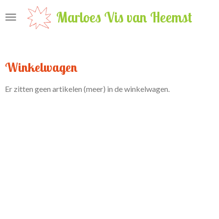
Ga
Marloes Vis van Heemst
direct
naar
de
hoofdinhoud
Winkelwagen
Er zitten geen artikelen (meer) in de winkelwagen.