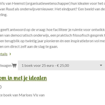
is van Heemst (organisatiewetenschapper) hun idealen voor het ond
van Ruud als onderwijsvernieuwer. Het eindpunt? Een beeld van de 
ling.
geeft antwoord op de vraag: hoe faciliteer je ruimte voor ontwikk
n van democratisch onderwijs, een praktisch filosofisch gesprek 
een terugblik op twintig jaar pionieren én een inspiratiebron vol
n om direct zelf aan de slag te gaan.
tails
elwagen
om in met je idealen
0
te boek van Marloes Vis van