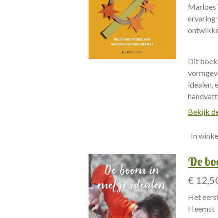
Marloes V
ervaring 
ontwikke
Dit boek 
vormgeve
idealen, 
handvatte
Bekijk de
In wink
De bo
€ 12,5
Het eers
Heemst