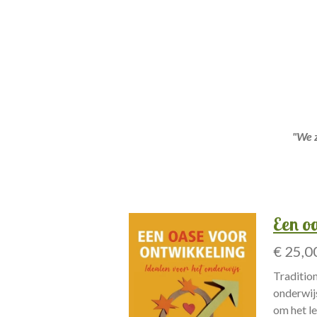
"We 
Een o
€ 25,0
Traditio
onderwijs
om het le