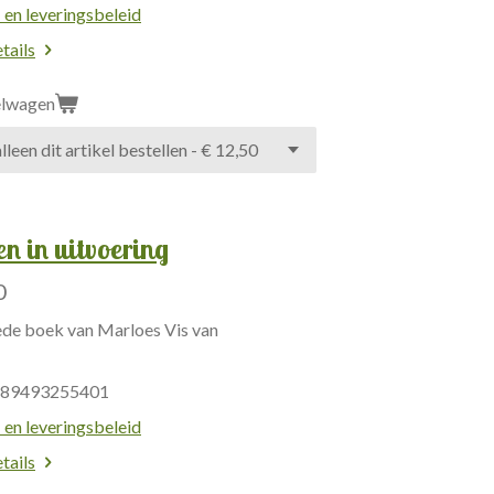
 en leveringsbeleid
tails
elwagen
n in uitvoering
0
de boek van Marloes Vis van
789493255401
 en leveringsbeleid
tails