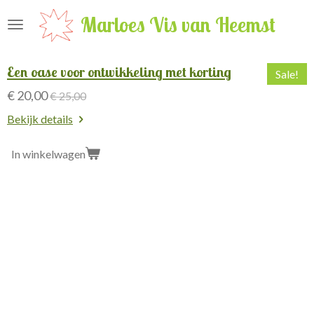
Ga
Marloes Vis van Heemst
direct
naar
de
Een oase voor ontwikkeling met korting
Sale!
hoofdinhoud
€ 20,00
€ 25,00
Bekijk details
In winkelwagen