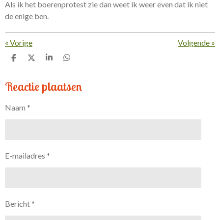
Als ik het boerenprotest zie dan weet ik weer even dat ik niet
de enige ben.
«
Vorige
Volgende
»
D
D
S
D
e
e
h
e
l
e
a
l
Reactie plaatsen
e
l
r
e
n
e
n
Naam *
E-mailadres *
Bericht *